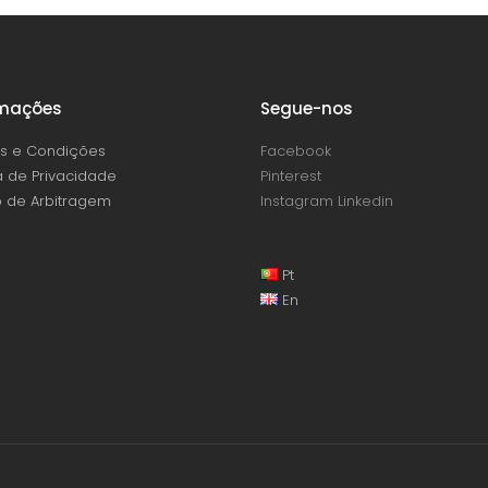
rmações
Segue-nos
s e Condições
Facebook
ca de Privacidade
Pinterest
 de Arbitragem
Instagram
Linkedin
Pt
En