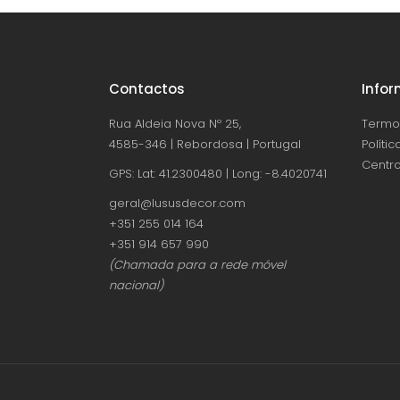
Contactos
Info
Rua Aldeia Nova Nº 25,
Termo
4585-346 | Rebordosa | Portugal
Políti
Centro
GPS: Lat: 41.2300480 | Long: -8.4020741
geral@lususdecor.com
‪+351 255 014 164‬
‪+351 914 657 990
(Chamada para a rede móvel
nacional)