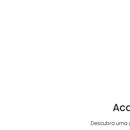
Ac
Descubra uma g