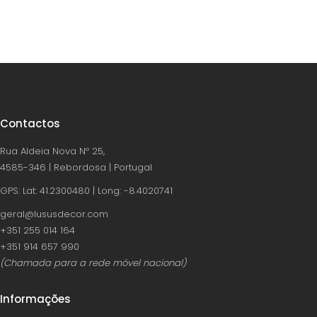
Contactos
Rua Aldeia Nova Nº 25,
4585-346 | Rebordosa | Portugal
GPS: Lat: 41.2300480 | Long: -8.4020741
geral@lususdecor.com
‪+351 255 014 164‬
‪+351 914 657 990
(Chamada para a rede móvel nacional)
Informações