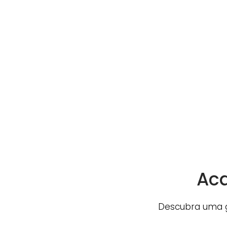
Ac
Descubra uma g