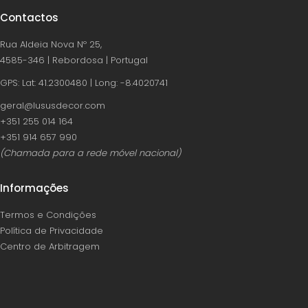
Contactos
Rua Aldeia Nova Nº 25,
4585-346 | Rebordosa | Portugal
GPS: Lat: 41.2300480 | Long: -8.4020741
geral@lususdecor.com
‪+351 255 014 164‬
‪+351 914 657 990
(Chamada para a rede móvel nacional)
Informações
Termos e Condições
Política de Privacidade
Centro de Arbitragem