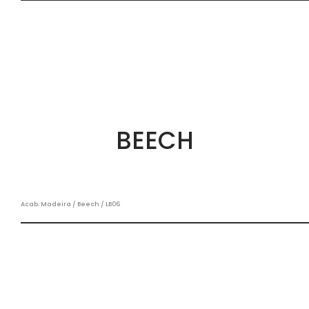
BEECH
Acab. Madeira / Beech / LB06