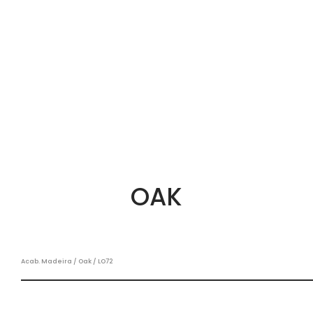
OAK
Acab. Madeira / Oak / LO72