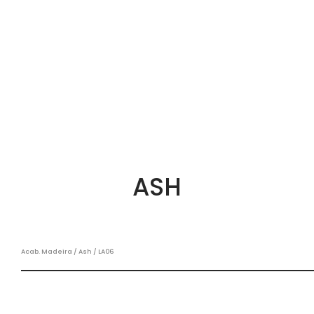
ASH
Acab. Madeira / Ash / LA06