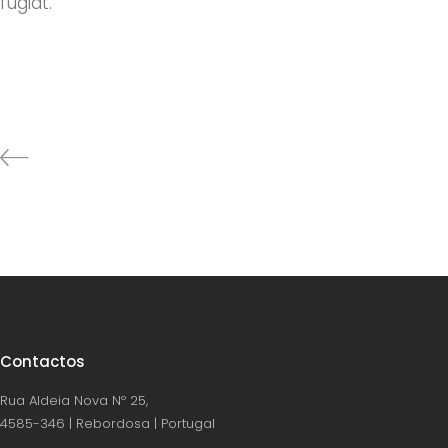
fugiat.
Contactos
Rua Aldeia Nova Nº 25,
4585-346 | Rebordosa | Portugal