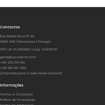
Contactos
Rua Aldeia Nova Nº 25,
4585-346 | Rebordosa | Portugal
GPS: Lat: 41.2300480 | Long: -8.4020741
geral@lususdecor.com
‪+351 255 014 164‬
‪+351 914 657 990
(Chamada para a rede móvel nacional)
Informações
Termos e Condições
Política de Privacidade