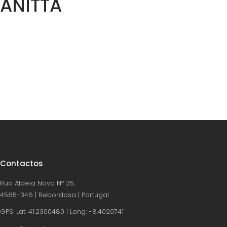
ANITTA
Contactos
Rua Aldeia Nova Nº 25,
4585-346 | Rebordosa | Portugal
GPS: Lat: 41.2300480 | Long: -8.4020741