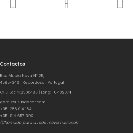
Contactos
Rua Aldeia Nova Nº 25,
4585-346 | Rebordosa | Portugal
GPS: Lat: 41.2300480 | Long: -8.4020741
geral@lususdecor.com
‪+351 255 014 164‬
‪+351 914 657 990
(Chamada para a rede móvel nacional)