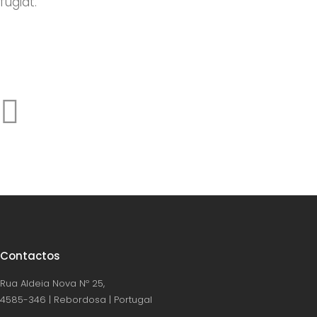
fugiat.
Contactos
Rua Aldeia Nova Nº 25,
4585-346 | Rebordosa | Portugal