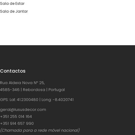
Sala de Estar
Sala de Jantar
Contactos
Rua Aldeia Nova Nº 25,
4585-346 | Rebordosa | Portugal
GPS: Lat: 41.2300480 | Long: -8.4020741
geral@lususdecor.com
‪+351 255 014 164‬
‪+351 914 657 990
(Chamada para a rede móvel nacional)