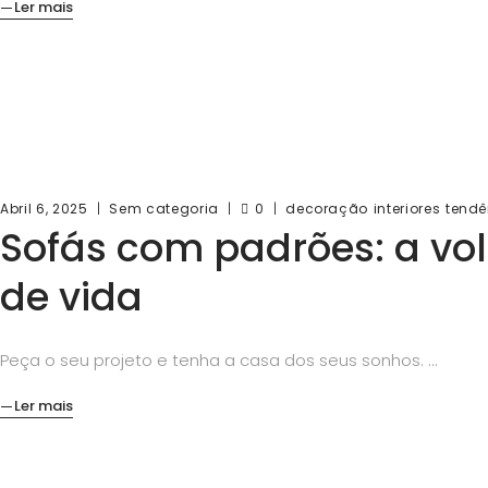
Ler mais
Abril 6, 2025
Sem categoria
0
decoração
interiores
tendê
Sofás com padrões: a vol
de vida
Peça o seu projeto e tenha a casa dos seus sonhos.
Ler mais