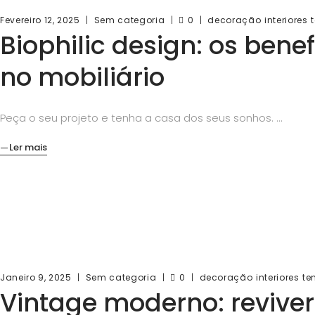
Fevereiro 12, 2025
Sem categoria
0
decoração
interiores
Biophilic design: os bene
no mobiliário
Peça o seu projeto e tenha a casa dos seus sonhos.
Ler mais
Janeiro 9, 2025
Sem categoria
0
decoração
interiores
te
Vintage moderno: reviver