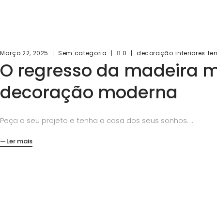
Março 22, 2025
Sem categoria
0
decoração
interiores
te
O regresso da madeira me
decoração moderna
Peça o seu projeto e tenha a casa dos seus sonhos.
Ler mais