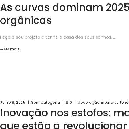
As curvas dominam 2025:
orgânicas
Peça o seu projeto e tenha a casa dos seus sonhos.
Ler mais
Julho 8, 2025
Sem categoria
0
decoração
interiores
tend
Inovação nos estofos: ma
que estão a revolucionar