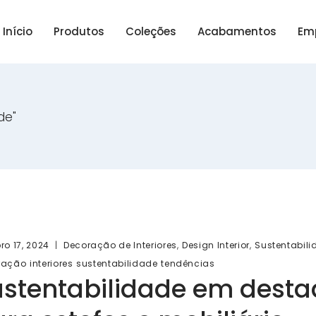
Início
Produtos
Coleções
Acabamentos
Em
de"
,
,
ro 17, 2024
Decoração de Interiores
Design Interior
Sustentabil
ração
interiores
sustentabilidade
tendências
stentabilidade em desta