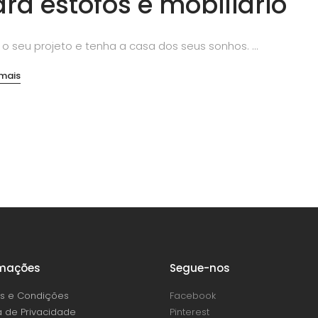
ra estofos e mobiliário
 o seu projeto e tenha a casa dos seus sonhos.
 mais
rmações
Segue-nos
s e Condições
Facebook
ca de Privacidade
Pinterest