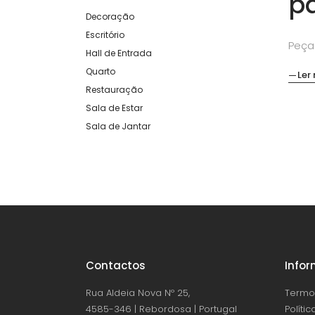
pa
Decoração
Escritório
Peça
Hall de Entrada
Quarto
Ler
Restauração
Sala de Estar
Sala de Jantar
Contactos
Info
Rua Aldeia Nova Nº 25,
Termo
4585-346 | Rebordosa | Portugal
Políti