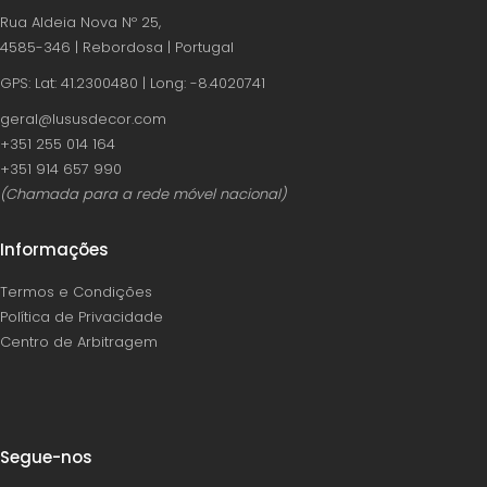
Rua Aldeia Nova Nº 25,
4585-346 | Rebordosa | Portugal
GPS: Lat: 41.2300480 | Long: -8.4020741
geral@lususdecor.com
‪+351 255 014 164‬
‪+351 914 657 990
(Chamada para a rede móvel nacional)
Informações
Termos e Condições
Política de Privacidade
Centro de Arbitragem
Segue-nos