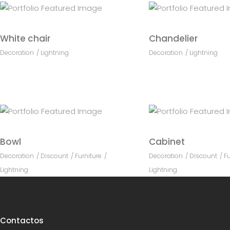
White chair
Chandelier
Decoration
Lightning
Decoration
Lightning
Bowl
Cabinet
Decoration
Discount
Furniture
Decoration
Discount
Fu
Lightning
Lightning
Contactos