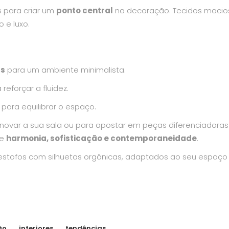
s para criar um
ponto central
na decoração. Tecidos macio
 e luxo.
as
para um ambiente minimalista.
reforçar a fluidez.
para equilibrar o espaço.
enovar a sua sala ou para apostar em peças diferenciadoras
te
harmonia, sofisticação e contemporaneidade
.
estofos com silhuetas orgânicas, adaptados ao seu espaço
ão
interiores
tendências