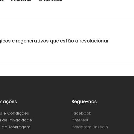
icos e regenerativos que estão a revolucionar
rmações
Segue-nos
s e Condições
Facebook
ca de Privacidade
Pinterest
 de Arbitragem
Instagram
Linkedin