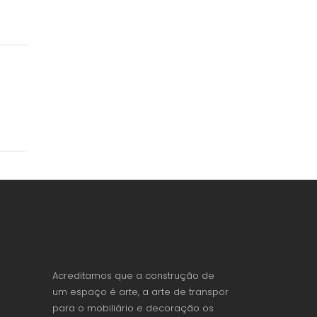
Acreditamos que a construção de
um espaço é arte, a arte de transpor
para o mobiliário e decoração os