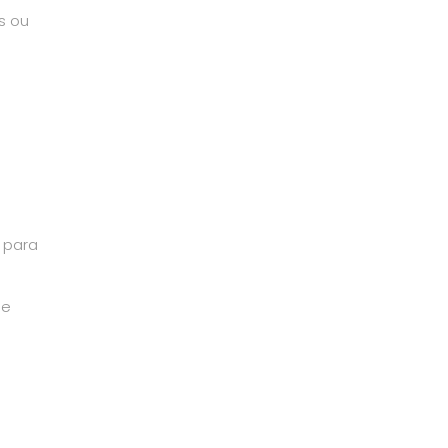
s ou
 para
 e