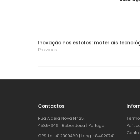
Inovação nos estofos: materiais tecnológ
Previous
Contactos
Info
Rua Aldeia Nova Nº 25,
Termo
4585-346 | Rebordosa | Portugal
Políti
Centro
GPS: Lat: 41.2300480 | Long: -8.4020741