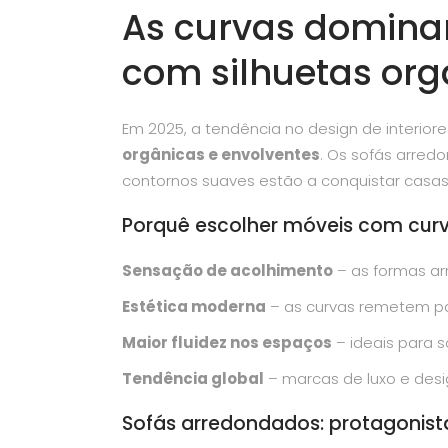
As curvas domina
com silhuetas org
Em 2025, a tendência no design de interiores
orgânicas e envolventes
. Os sofás arre
contornos suaves estão a conquistar casa
Porquê escolher móveis com cur
Sensação de acolhimento
– as formas ar
Estética moderna
– as curvas remetem par
Maior fluidez nos espaços
– ideais para s
Tendência global
– marcas de luxo e desig
Sofás arredondados: protagonist