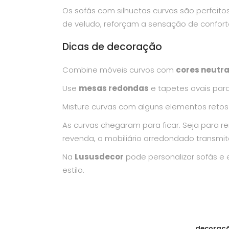
Os sofás com silhuetas curvas são perfeito
de veludo, reforçam a sensação de conforto
Dicas de decoração
Combine móveis curvos com
cores neutr
Use
mesas redondas
e tapetes ovais para 
Misture curvas com alguns elementos retos 
As curvas chegaram para ficar. Seja para r
revenda, o mobiliário arredondado transmi
Na
Lususdecor
pode personalizar sofás e 
estilo.
decoraç