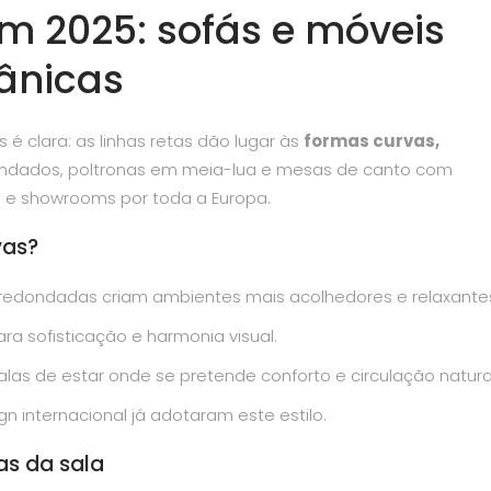
m 2025: sofás e móveis
ânicas
 é clara: as linhas retas dão lugar às
formas curvas,
dondados, poltronas em meia-lua e mesas de canto com
s e showrooms por toda a Europa.
vas?
redondadas criam ambientes mais acolhedores e relaxante
a sofisticação e harmonia visual.
alas de estar onde se pretende conforto e circulação natura
n internacional já adotaram este estilo.
as da sala