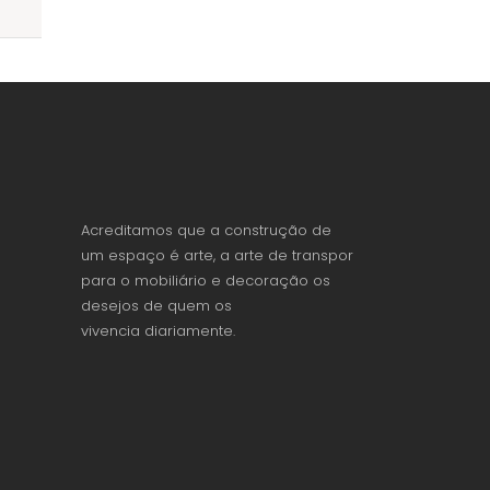
Acreditamos que a construção de
um espaço é arte, a arte de transpor
para o mobiliário e decoração os
desejos de quem os
vivencia diariamente.