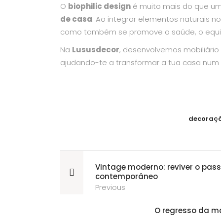
O
biophilic design
é muito mais do que um
de casa
. Ao integrar elementos naturais n
como também se promove a saúde, o equilíb
Na
Lususdecor
, desenvolvemos mobiliário
ajudando-te a transformar a tua casa num 
decoraç
Vintage moderno: reviver o pas
contemporâneo
Previous
O regresso da ma