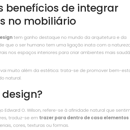
s benefícios de integrar
s no mobiliário
design
tem ganho destaque no mundo da arquitetura e da
 de que o ser humano tem uma ligação inata com a natureza
rais nos espaços interiores para criar ambientes mais saudá
a vai muito além da estética: trata-se de promover bem-esta
o natural.
c design?
ogo Edward O. Wilson, refere-se à afinidade natural que senti
ores, traduz-se em
trazer para dentro de casa elementos
riais, cores, texturas ou formas.