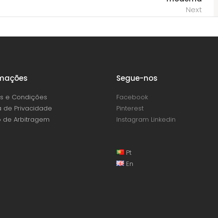
Next
rmações
Segue-nos
s e Condições
Facebook
ca de Privacidade
Pinterest
 de Arbitragem
Instagram
Linkedin
Pt
En