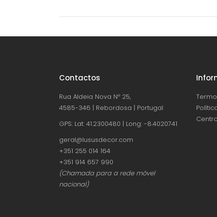
Contactos
Info
Rua Aldeia Nova Nº 25,
Termo
4585-346 | Rebordosa | Portugal
Políti
Centro
GPS: Lat: 41.2300480 | Long: -8.4020741
geral@lususdecor.com
‪+351 255 014 164‬
‪+351 914 657 990
(Chamada para a rede móvel
nacional)