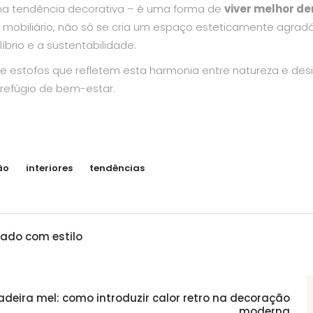
a tendência decorativa – é uma forma de
viver melhor de
o mobiliário, não só se cria um espaço esteticamente agradá
rio e a sustentabilidade.
 e estofos que refletem esta harmonia entre natureza e desi
refúgio de bem-estar.
ão
interiores
tendências
sado com estilo
deira mel: como introduzir calor retro na decoração
moderna